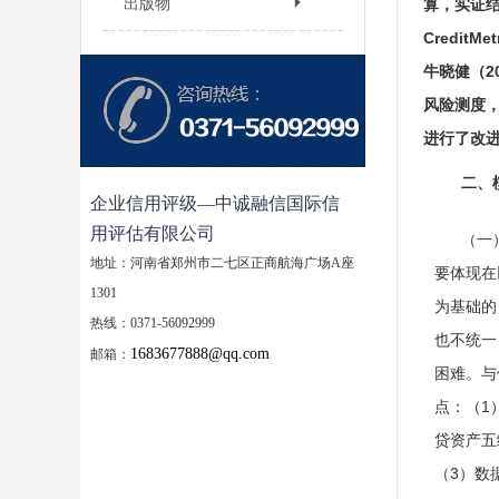
出版物
算，实证结
Credi
牛晓健（2
风险测度，
进行了改
二、
企业信用评级—中诚融信国际信
用评估有限公司
（一）
地址：河南省郑州市二七区正商航海广场A座
要体现在
1301
为基础的
热线：0371-56092999
也不统一
1683677888@qq.com
邮箱：
困难。与
点：（1
贷资产五
（3）数