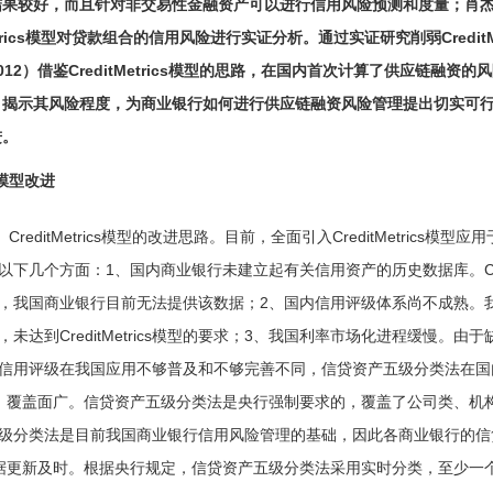
果较好，而且针对非交易性金融资产可以进行信用风险预测和度量；肖杰
tMetrics模型对贷款组合的信用风险进行实证分析。通过实证研究削弱Cred
012）借鉴CreditMetrics模型的思路，在国内首次计算了供应链
揭示其风险程度，为商业银行如何进行供应链融资风险管理提出切实可行的建议。
进。
模型改进
CreditMetrics模型的改进思路。目前，全面引入CreditMetri
以下几个方面：1、国内商业银行未建立起有关信用资产的历史数据库。Cred
，我国商业银行目前无法提供该数据；2、国内信用评级体系尚不成熟。
，未达到CreditMetrics模型的要求；3、我国利率市场化进程缓慢
信用评级在我国应用不够普及和不够完善不同，信贷资产五级分类法在国
）覆盖面广。信贷资产五级分类法是央行强制要求的，覆盖了公司类、机
级分类法是目前我国商业银行信用风险管理的基础，因此各商业银行的信
据更新及时。根据央行规定，信贷资产五级分类法采用实时分类，至少一