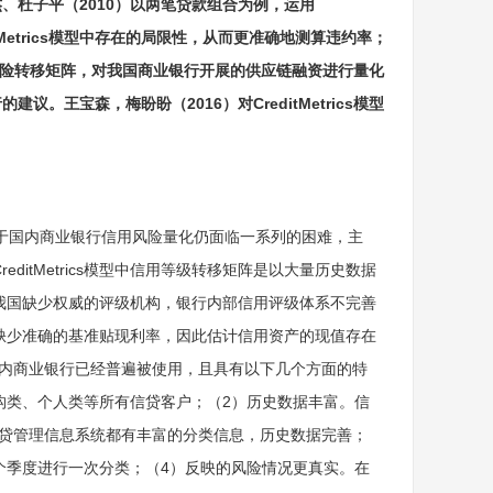
、杜子平（2010）以两笔贷款组合为例，运用
itMetrics模型中存在的局限性，从而更准确地测算违约率；
融资的风险转移矩阵，对我国商业银行开展的供应链融资进行量化
王宝森，梅盼盼（2016）对CreditMetrics模型
cs模型应用于国内商业银行信用风险量化仍面临一系列的困难，主
itMetrics模型中信用等级转移矩阵是以大量历史数据
我国缺少权威的评级机构，银行内部信用评级体系不完善
。由于缺少准确的基准贴现利率，因此估计信用资产的现值存在
内商业银行已经普遍被使用，且具有以下几个方面的特
构类、个人类等所有信贷客户；（2）历史数据丰富。信
贷管理信息系统都有丰富的分类信息，历史数据完善；
个季度进行一次分类；（4）反映的风险情况更真实。在