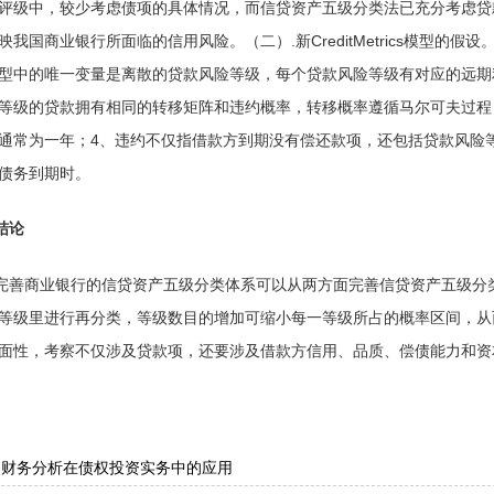
评级中，较少考虑债项的具体情况，而信贷资产五级分类法已充分考虑贷
映我国商业银行所面临的信用风险。（二）.新CreditMetrics模型的
型中的唯一变量是离散的贷款风险等级，每个贷款风险等级有对应的远期
等级的贷款拥有相同的转移矩阵和违约概率，转移概率遵循马尔可夫过程
通常为一年；4、违约不仅指借款方到期没有偿还款项，还包括贷款风险
债务到期时。
结论
完善商业银行的信贷资产五级分类体系可以从两方面完善信贷资产五级分
等级里进行再分类，等级数目的增加可缩小每一等级所占的概率区间，从
面性，考察不仅涉及贷款项，还要涉及借款方信用、品质、偿债能力和资
：
财务分析在债权投资实务中的应用