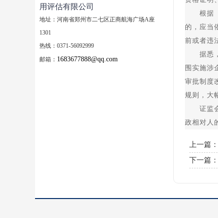
用评估有限公司
根据《方
地址：河南省郑州市二七区正商航海广场A座
的，应当
1301
前或者违
热线：0371-56092999
据悉，国
1683677888@qq.com
邮箱：
围实施涉
审批制度
规则，大
证监会表
政相对人
上一篇
下一篇