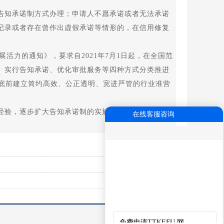
知承诺制方式办理；申请人不愿承诺或者无法承诺
记录或者存在曾作出虚假承诺等情形的，在信用修复
活力的通知》，要求自2021年7月1日起，在全国范
、实行告知承诺、优化审批服务等四种方式分类推进
年底前建立简约高效、公正透明、宽进严管的行业准营
验，逐步扩大告知承诺制的实施范围，不断提升行
在线客服咨询
知
免费申请TTKEFU.网